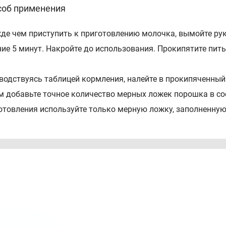
соб применения
де чем приступить к приготовлению молочка, вымойте рук
ние 5 минут. Накройте до использования. Прокипятите питье
водствуясь таблицей кормления, налейте в прокипяченный
м добавьте точное количество мерных ложек порошка в со
отовления используйте только мерную ложку, заполненную 
итесь, что ложка сухая, и уберите ее в банку. После приг
ыть и хранить в сухом прохладном месте. Перемешайте мо
лением проверьте температуру молочка.
бые условия
УПРЕЖДЕНИЕ: Порцию молочка следует готовить непосред