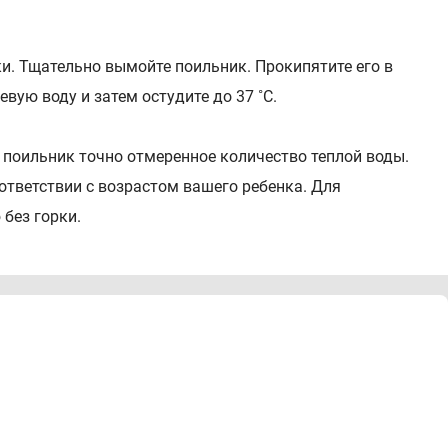
и. Тщательно вымойте поильник. Прокипятите его в
вую воду и затем остудите до 37 ˚С.
 поильник точно отмеренное количество теплой воды.
ответствии с возрастом вашего ребенка. Для
без горки.
отовления молочка банку с порошком следует плотно
лочко до полного растворения порошка. Перед
ственно перед кормлением. Точно следуйте