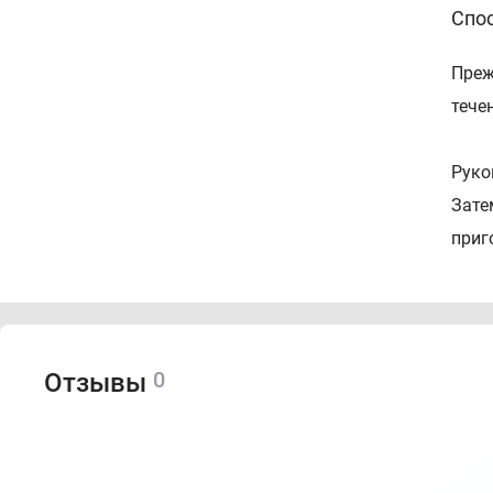
Спо
Преж
тече
Руко
Зате
приг
Убед
закр
корм
0
Отзывы
Осо
ПРЕД