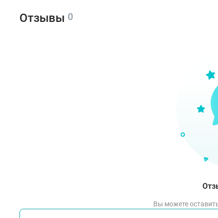
0
Отзывы
Объё
табл
от е
роди
Усло
Прод
хран
Отз
Вы можете оставить