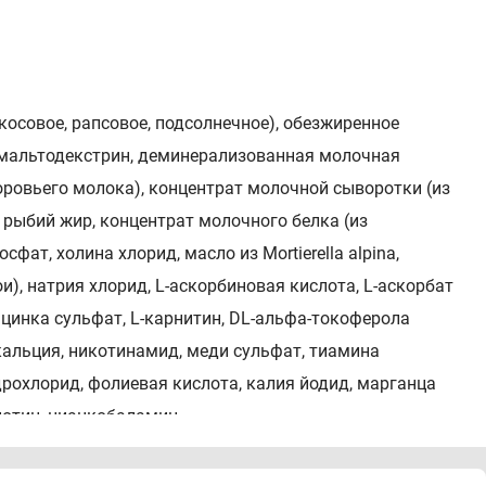
осовое, рапсовое, подсолнечное), обезжиренное
, мальтодекстрин, деминерализованная молочная
оровьего молока), концентрат молочной сыворотки (из
 рыбий жир, концентрат молочного белка (из
фат, холина хлорид, масло из Mortierella alpina,
и), натрия хлорид, L-аскорбиновая кислота, L-аскорбат
, цинка сульфат, L-карнитин, DL-альфа-токоферола
 кальция, никотинамид, меди сульфат, тиамина
рохлорид, фолиевая кислота, калия йодид, марганца
иотин, цианкобаламин.