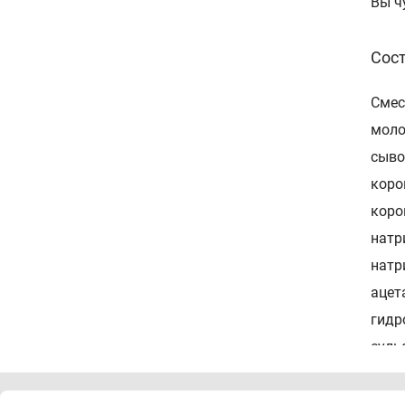
Вы ч
Сос
Смес
моло
сыво
коро
коро
натр
натр
ацет
гидр
суль
Спо