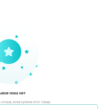
м кормления ребёнка зависит от многих факторов, в том ч
ице представлены рекомендации по частоте кормления ре
го возраста. Безусловно, это только приблизительные рек
вшихся с низким весом, они будут другими.
вия хранения
укт хранят при температуре от 5 °С до 25 °С и относитель
ить продукт в сухом прохладном месте, но не в холодильни
ывов пока нет
 отзыв, если купили этот товар