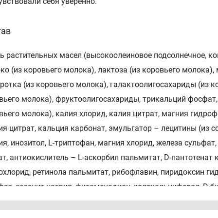
увствовали себя уверенно.
тав
ь растительных масел (высокоолеиновое подсолнечное, кок
ко (из коровьего молока), лактоза (из коровьего молока)
ротка (из коровьего молока), галактоолигосахариды (из к
вьего молока), фруктоолигосахариды, трикальций фосфат,
вьего молока), калия хлорид, калия цитрат, магния гидрофос
ия цитрат, кальция карбонат, эмульгатор – лецитины (из со
ия, инозитол, L-триптофан, магния хлорид, железа сульфат
ат, антиокислитель – L-аскорбил пальмитат, D-пантотенат
охлорид, ретинола пальмитат, рибофлавин, пиридоксин гид
фат, селенит натрия, фитоменадион, холекальциферол, D-б
соб применения