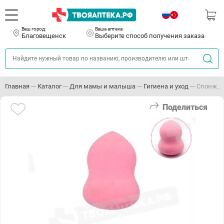
Ваш город:
Ваша аптека:
Благовещенск
Выберите способ получения заказа
Главная
Каталог
Для мамы и малыша
Гигиена и уход
Спонж дл
Поделиться