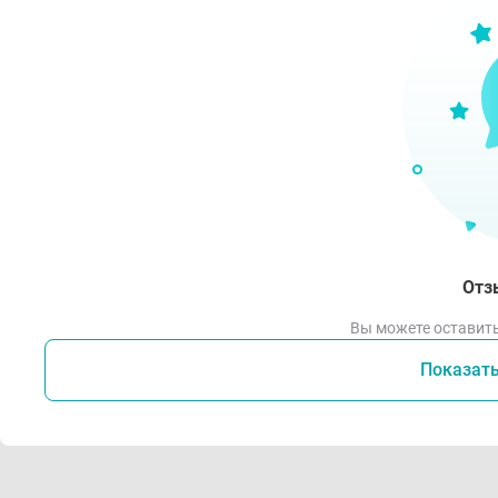
Спо
По
Ра
Ре
Ис
Усло
Отз
Хр
Вы можете оставить
п
Показат
Дл
яч
Из
ви