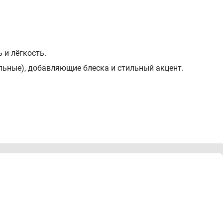
 и лёгкость.
льные), добавляющие блеска и стильный акцент.
рних и праздничных мероприятий.