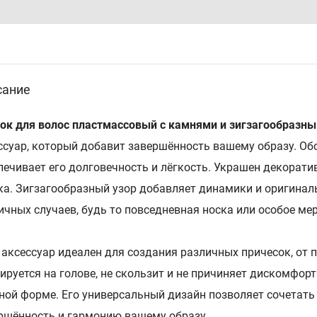
сание
ок для волос пластмассовый с камнями и зигзагообразн
ссуар, который добавит завершённость вашему образу. Об
печивает его долговечность и лёгкость. Украшен декорат
ка. Зигзагообразный узор добавляет динамики и оригина
ичных случаев, будь то повседневная носка или особое ме
 аксессуар идеален для создания различных причесок, от 
ируется на голове, не скользит и не причиняет дискомфор
ной форме. Его универсальный дизайн позволяет сочетать
ршённость и гармонию вашему образу.