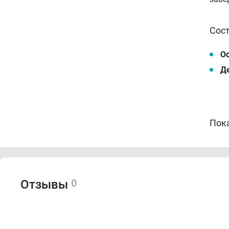
Сос
О
Д
Пок
Дл
По
Ид
0
Отзывы