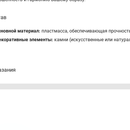
тав
сновной материал:
пластмасса, обеспечивающая прочность
екоративные элементы:
камни (искусственные или натура
азания
я создания различных причесок и дополнения образа.
дходит для повседневного ношения и особых случаев.
еален для использования в качестве аксессуара для вече