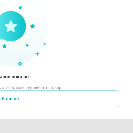
соб применения
местите ободок на голову, убедившись, что он удобно сиди
сположите его так, чтобы камни и узор были видны с жела
гулируйте положение ободка, чтобы он комфортно и надеж
пользуйте ободок как в обычной жизни, так и для создани
вия хранения
ывов пока нет
аните ободок в сухом месте, вдали от прямых солнечных 
 отзыв, если купили этот товар
овреждение пластмассы и декоративных камней.
ь больше
я предотвращения царапин и загрязнений рекомендуется 
ейке косметического органайзера.
бегайте контакта с агрессивными химическими вещества
д аксессуара на долгое время.