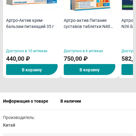
Артро-Актив крем-
Артро-актив Питание
Артроцин форте к
бальзам питающий 35 г
суставов таблетки N40
N36 Б
БАД
Доступно в 10 аптеках
Доступно в 6 аптеках
Доступн
440,00 ₽
750,00 ₽
582,
В корзину
В корзину
Информация о товаре
В наличии
Производитель:
Китай