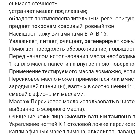
снимает отечность;
устраняет мешки под глазами;
обладает противовоспалительным, регенериру
придает покровам красивый, ровный тон.
Насыщает кожу витаминами Е, А, В 15.
Увлажняет, питает, очищает, регенерирует кожу.
Помогает преодолеть обезвоживание, повышает
Перед началом использования масла необходимо 
1 каплю масла нанести на внутреннюю поверхнос
Применение тестируемого масла возможно, если 
Персиковое масло может применяться как в чист
зародышей пшеницы), взятых в соотношении 1:1, 
смесей с эфирными маслами.
Массаж:Персиковое масло использовать в чистом
выбранного эфирного масла).
Очищение кожи лица:Смочить ватный тампон в п
Укрепление ногтей:К 1 столовой ложке персиков
капли эфирных масел лимона, эвкалипта, лаван