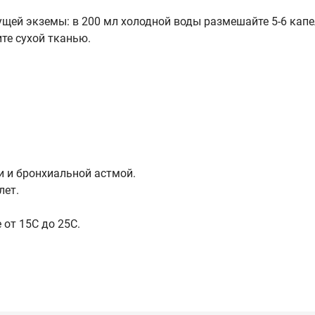
щей экземы: в 200 мл холодной воды размешайте 5-6 капель
ите сухой тканью.
 и бронхиальной астмой.
лет.
от 15С до 25C.