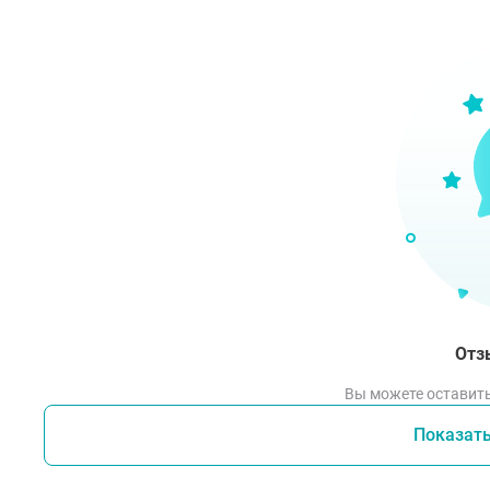
Спо
Небо
пров
Меры
тщат
Отз
Вы можете оставить
Показат