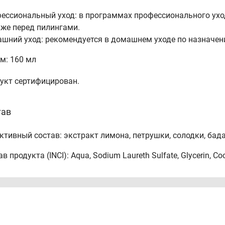
ессиональный уход: в программах профессионального ухо
кже перед пилингами.
шний уход: рекомендуется в домашнем уходе по назначен
м: 160 мл
укт сертифицирован.
тав
ктивный состав: экстракт лимона, петрушки, солодки, бада
в продукта (INCI): Aqua, Sodium Laureth Sulfate, Glycerin, C
s Limon Fruit Extract, Petroselinum Sativum Extract, Glycyrrhiza 
ct, Cocamide DEA, PEG-40 Hydrogenated Castor Oil, Sodium Asco
um.
щаем Ваше внимание на то, что состав средства может из
овке средств. Текстура и цвет средства может отличаться.