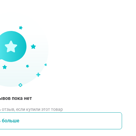
соб применения
льшое количество пенки нанести на влажную кожу лица, 
ести очищение. Смыть водой.
 предосторожности: не наносите на поврежденную кожу и и
ельно промойте водой. Перед применением тестируйте на 
ывов пока нет
 отзыв, если купили этот товар
ь больше