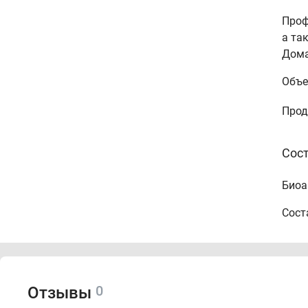
Проф
а та
Дома
Объе
Прод
Сос
Биоа
Соста
Citru
Extra
Parf
0
Отзывы
Обра
упак