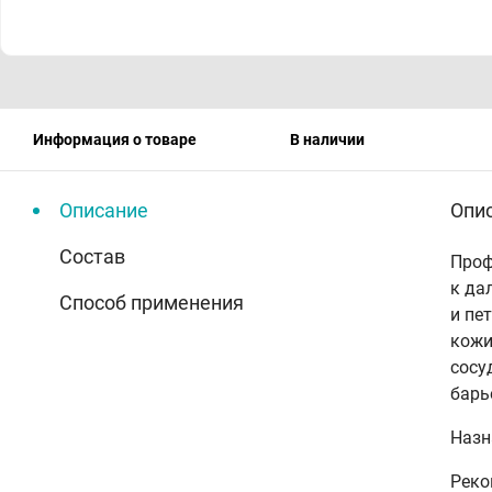
Информация о товаре
В наличии
Описание
Опи
Состав
Проф
к да
Способ применения
и пе
кожи
сосу
барь
Назн
Реко