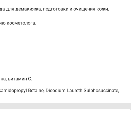
да для демакияжа, подготовки и очищения кожи,
ию косметолога.
на, витамин C.
ocamidopropyl Betaine, Disodium Laureth Sulphosuccinate,
Glabra (Licorice) Root Extract, Bergenia Crassifolia Root
pbyl Phosphate, Benzyl alcohol (and) Ethylhexylglycerin,
мениться. Актуальная информация указана на