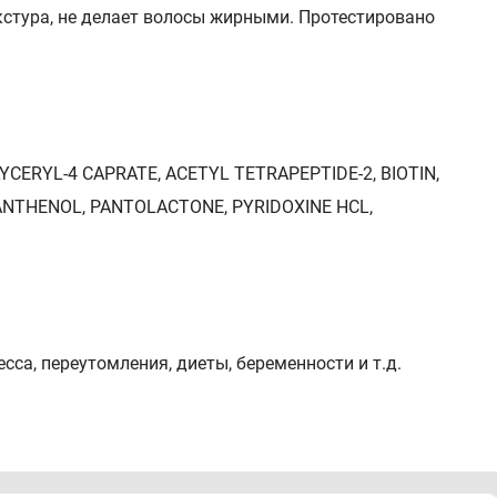
кстура, не делает волосы жирными. Протестировано
CERYL-4 CAPRATE, ACETYL TETRAPEPTIDE-2, BIOTIN,
ANTHENOL, PANTOLACTONE, PYRIDOXINE HCL,
са, переутомления, диеты, беременности и т.д.
появлении каких-либо раздражений или аллергических