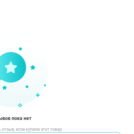
ций немедленно прекратить использование.
соб применения
сите 4 дозы по 0,6 мл на всю кожу головы, сухую или в
ределите средство на кожу для лучшего впитывания. 3 раз
енения.
мывать. Избегать контакта с глазами.
ывов пока нет
 отзыв, если купили этот товар