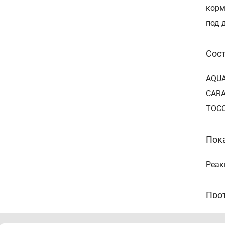
корм
под 
Сос
AQUA
CARA
TOCO
Пок
Реак
Про
Инди