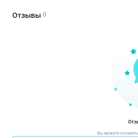
реак
0
Отзывы
Спо
Нане
расп
прим
Не с
Отз
Вы можете оставить