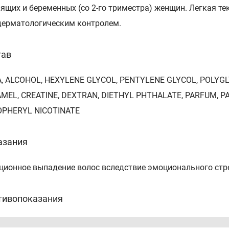
ящих и беременных (со 2-го триместра) женщин. Легкая те
дерматологическим контролем.
тав
, ALCOHOL, HEXYLENE GLYCOL, PENTYLENE GLYCOL, POLYGLY
MEL, CREATINE, DEXTRAN, DIETHYL PHTHALATE, PARFUM, P
PHERYL NICOTINATE
азания
ционное выпадение волос вследствие эмоционального стрес
тивопоказания
видуальная непереносимость компонентов продукта. При 