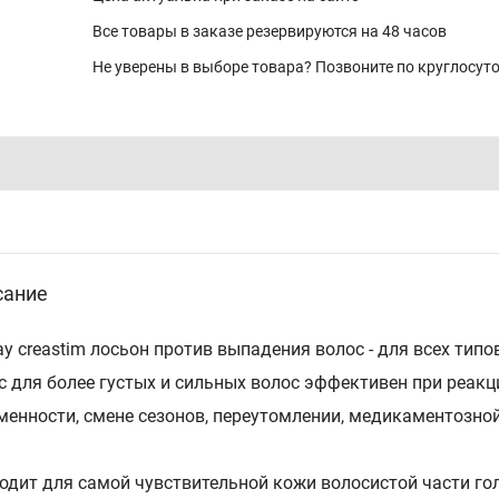
Все товары в заказе резервируются на 48 часов
Не уверены в выборе товара? Позвоните по круглосу
сание
ay creastim лосьон против выпадения волос - для всех ти
с для более густых и сильных волос эффективен при реакци
менности, смене сезонов, переутомлении, медикаментозной
одит для самой чувствительной кожи волосистой части гол