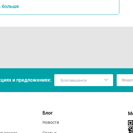
ь больше
кцияx и предложениях:
Блог
М
Новости
ия заказа
Статьи