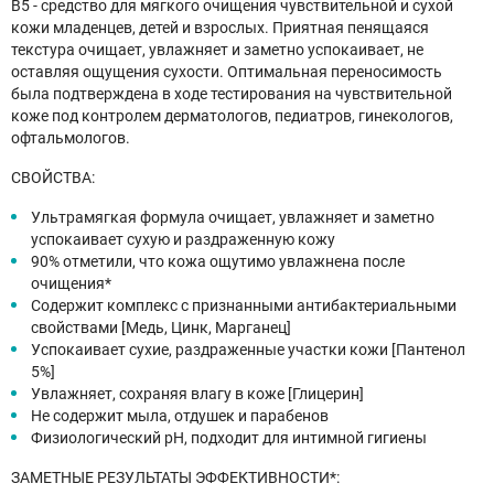
B5 - cредство для мягкого очищения чувствительной и сухой
кожи младенцев, детей и взрослых. Приятная пенящаяся
текстура очищает, увлажняет и заметно успокаивает, не
оставляя ощущения сухости. Оптимальная переносимость
была подтверждена в ходе тестирования на чувствительной
коже под контролем дерматологов, педиатров, гинекологов,
офтальмологов.
СВОЙСТВА:
Ультрамягкая формула очищает, увлажняет и заметно
успокаивает сухую и раздраженную кожу
90% отметили, что кожа ощутимо увлажнена после
очищения*
Содержит комплекс с признанными антибактериальными
свойствами [Медь, Цинк, Марганец]
Успокаивает сухие, раздраженные участки кожи [Пантенол
5%]
Увлажняет, сохраняя влагу в коже [Глицерин]
Не содержит мыла, отдушек и парабенов
Физиологический pH, подходит для интимной гигиены
ЗАМЕТНЫЕ РЕЗУЛЬТАТЫ ЭФФЕКТИВНОСТИ*: