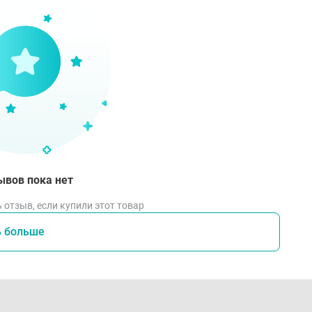
лица и тело. Наносить 1-2 раза в день на очищенную кожу л
ывов пока нет
 отзыв, если купили этот товар
ь больше