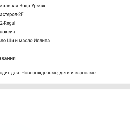
рмальная Вода Урьяж
растерол-2F
2-Regul
оноксин
сло Ши и масло Иллипа
азания
одит для: Новорожденные, дети и взрослые
ачение: Увлажнение и Питание
кожи: Для очень сухой и склонной к атопии кожи
продукта: Бальзам
соб применения