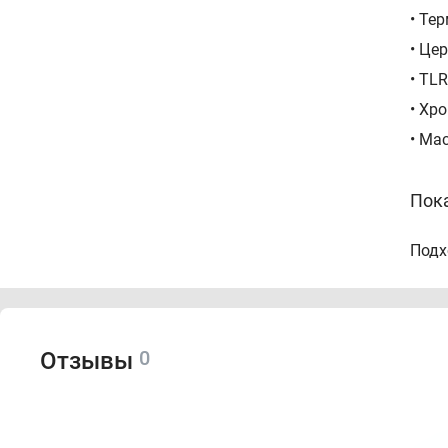
• Те
• Це
• TLR
• Хр
• Ма
Пок
Подх
Назн
Тип 
Тип 
0
Отзывы
Спо