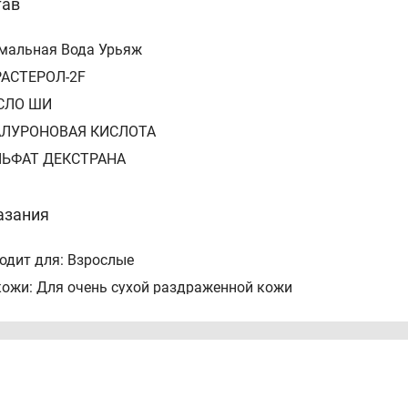
тав
рмальная Вода Урьяж
РАСТЕРОЛ-2F
СЛО ШИ
АЛУРОНОВАЯ КИСЛОТА
ЛЬФАТ ДЕКСТРАНА
азания
одит для: Взрослые
кожи: Для очень сухой раздраженной кожи
продукта: Крем для контура глаз
ачение: Успокаивающий уход
соб применения