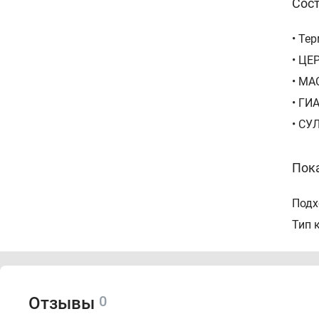
Сос
• Те
• ЦЕ
• МА
• ГИ
• СУ
Пок
Подх
Тип 
Тип 
Назн
0
Отзывы
Спо