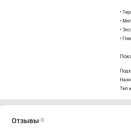
• Те
• Мя
• Эк
• Гл
Пок
Подх
Назн
Тип 
Тип 
Идеа
0
Отзывы
Спо