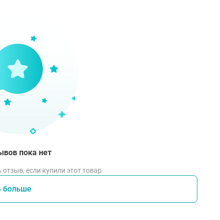
д использованием встряхнуть, выдавить необходимое коли
ссировать и обильно смыть водой.
ывов пока нет
 отзыв, если купили этот товар
ь больше