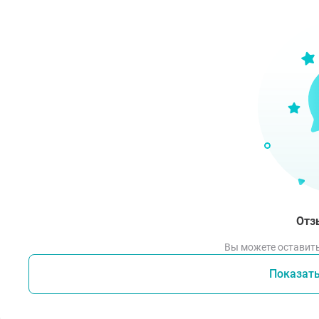
Пере
пома
Отз
Вы можете оставить
Показат