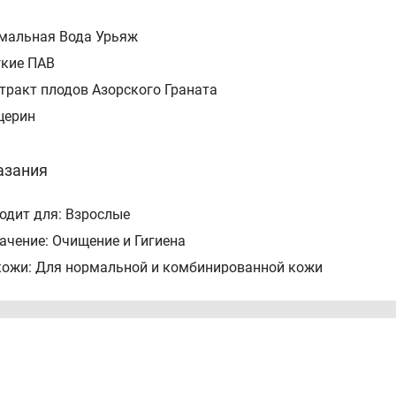
рмальная Вода Урьяж
гкие ПАВ
стракт плодов Азорского Граната
ицерин
азания
одит для: Взрослые
ачение: Очищение и Гигиена
кожи: Для нормальной и комбинированной кожи
продукта: Мусс
льно: Для очищения и снятия макияжа
соб применения