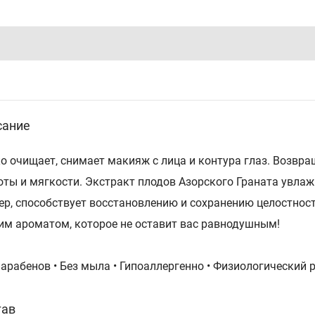
сание
о очищает, снимает макияж с лица и контура глаз. Возвра
оты и мягкости. Экстракт плодов Азорского Граната увла
ер, способствует восстановлению и сохранению целостност
им ароматом, которое не оставит вас равнодушным!
парабенов • Без мыла • Гипоаллергенно • Физиологический
тав