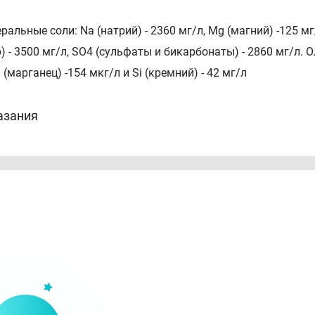
альные соли: Na (натрий) - 2360 мг/л, Mg (магний) -125 мг/л,
р) - 3500 мг/л, SO4 (сульфаты и бикарбонаты) - 2860 мг/л. О
 (марганец) -154 мкг/л и Si (кремний) - 42 мг/л
азания
ачение: Восстановление, увлажнение
одит для: Взрослые, дети, новорожденные
льно: Для всех типов кожи
соб применения
максимального эффекта Термальной Воды Урьяж, благодар
акать её после распыления на кожу. Просто позвольте ей
ут проникнуть в кожу.