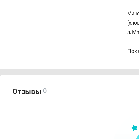
Минер
(хло
л, Mn
Пок
Назн
Подх
Идеа
0
Отзывы
Спо
Для 
пром
смог