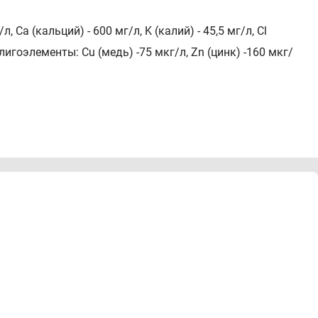
 Ca (кальций) - 600 мг/л, K (калий) - 45,5 мг/л, Cl
лигоэлементы: Cu (медь) -75 мкг/л, Zn (цинк) -160 мкг/
я её природной изотоничности, нет необходимости
 впитаться. Таким образом все активные компоненты