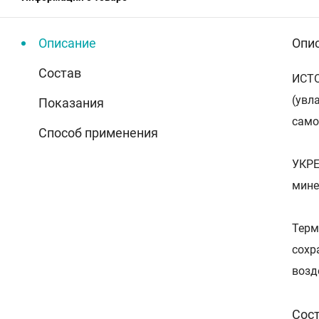
Описание
Опи
Состав
ИСТО
(увл
Показания
само
Способ применения
УКРЕ
мине
Терм
сохр
возд
Сос