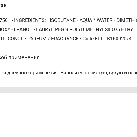
тав
7501 - INGREDIENTS: • ISOBUTANE • AQUA / WATER • DIMET
OXYETHANOL • LAURYL PEG-9 POLYDIMETHYLSILOXYETHYL 
THICONOL • PARFUM / FRAGRANCE • Code F.I.L.: B160020/4
соб применения
ежедневного применения. Наносить на чистую, сухую и не