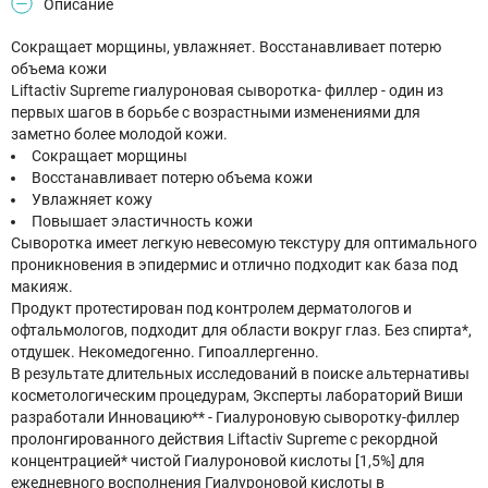
Описание
Сокращает морщины, увлажняет. Восстанавливает потерю
объема кожи
Liftactiv Supreme гиалуроновая сыворотка- филлер - один из
первых шагов в борьбе с возрастными изменениями для
заметно более молодой кожи.
Сокращает морщины
Восстанавливает потерю объема кожи
Увлажняет кожу
Повышает эластичность кожи
Сыворотка имеет легкую невесомую текстуру для оптимального
проникновения в эпидермис и отлично подходит как база под
макияж.
Продукт протестирован под контролем дерматологов и
офтальмологов, подходит для области вокруг глаз. Без спирта*,
отдушек. Некомедогенно. Гипоаллергенно.
В результате длительных исследований в поиске альтернативы
косметологическим процедурам, Эксперты лабораторий Виши
разработали Инновацию** - Гиалуроновую сыворотку-филлер
пролонгированного действия Liftactiv Supreme с рекордной
концентрацией* чистой Гиалуроновой кислоты [1,5%] для
ежедневного восполнения Гиалуроновой кислоты в