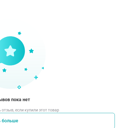
ACRYLOYLDIMETHYL TAURATE ● AMMONIUM ACRYLOYLDIM
SPOLYMER ● CAPRYLYL GLYCOL ● CAPRYLOYL SALICYLIC ACID
 POLYSACCHARIDE ● TRISODIUM ETHYLENEDIAMINE DISUC
A-DI-T-BUTYL HYDROXYHYDROCINNAMATE ● POLYACRYLAMIDE
соб применения
сите на зону лица вечером поверх сыворотки.
ывов пока нет
 отзыв, если купили этот товар
ь больше