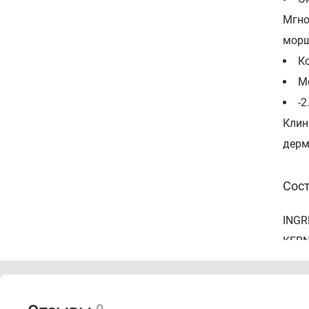
Мгно
морщ
К
М
-
Клин
дерм
Сос
INGR
KERN
PROP
338 
ACRY
0