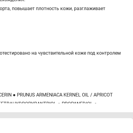
форта, повышает плотность кожи, разглаживает
тестировано на чувствительной коже под контролем
CERIN ● PRUNUS ARMENIACA KERNEL OIL / APRICOT
 TETRAHYDROPYRANTRIOL ● PROPANEDIOL ●
RCH / CORN STARCH ● SILICA SILYLATE ● POLOXAMER
TYLDODECANOL ● DIMETHICONOL ● CAFFEINE ● SODIUM
 ● PERLITE ● ADENOSINE ● AMMONIUM