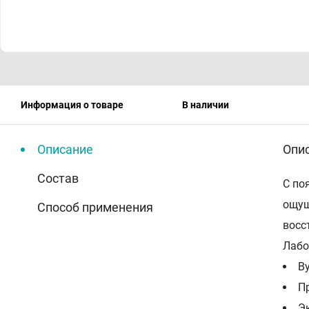
Информация о товаре
В наличии
Описание
Опи
Состав
С по
ощущ
Способ применения
восс
Лабо
В
П
Э