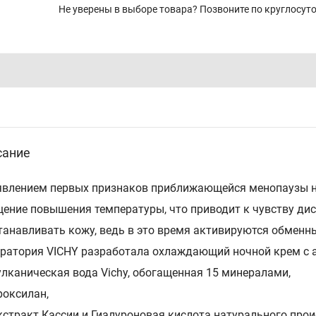
Не уверены в выборе товара? Позвоните по круглосу
сание
явлением первых признаков приближающейся менопаузы н
ение повышения температуры, что приводит к чувству ди
танавливать кожу, ведь в это время активируются обменн
ратория VICHY разработала охлаждающий ночной крем с 
улканическая вода Vichy, обогащенная 15 минералами,
роксилан,
кстракт Кассии и Гиалуроновая кислота натурального про