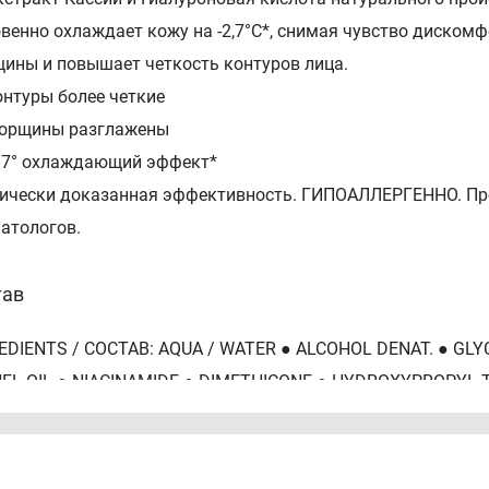
венно охлаждает кожу на -2,7°C*, снимая чувство диском
ины и повышает четкость контуров лица.
онтуры более четкие
орщины разглажены
2.7° охлаждающий эффект*
ически доказанная эффективность. ГИПОАЛЛЕРГЕННО. Про
атологов.
тав
EDIENTS / COCTAB: AQUA / WATER ● ALCOHOL DENAT. ● GLY
EL OIL ● NIACINAMIDE ● DIMETHICONE ● HYDROXYPROPYL
YLENE GLYCOL ● ISONONYL ISONONANOATE ● ZEA MAYS STA
● HYDROXYETHYLPIPERAZINE ETHANE SULFONIC ACID ● OC
LATES CROSSPOLYMER-2 ● SODIUM HYALURONATE ● SILICA