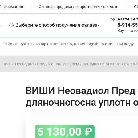
Информация
Оптовая продажа лекарственных средств
О
Аптечная с
Выберите способ получения заказа
8-914-55
Круглосуто
ВИШИ Неовадиол Пред-Менопауза крем дляночногосна уплотн охлад
ВИШИ Неовадиол Пред-
дляночногосна уплотн
5 130,00
₽