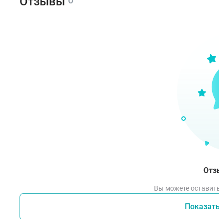
Отзывы
POLY
CROS
SEED
TETR
Спо
Нано
Отз
Вы можете оставить
Показат