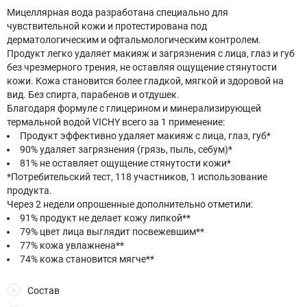
Мицеллярная вода разработана специально для
чувствительной кожи и протестирована под
дерматологическим и офтальмологическим контролем.
Продукт легко удаляет макияж и загрязнения с лица, глаз и губ
без чрезмерного трения, не оставляя ощущение стянутости
кожи. Кожа становится более гладкой, мягкой и здоровой на
вид. Без спирта, парабенов и отдушек.
Благодаря формуле с глицерином и минерализирующей
термальной водой VICHY всего за 1 применение:​
Продукт эффективно удаляет макияж с лица, глаз, губ*​
90% удаляет загрязнения (грязь, пыль, себум)*​​
81% не оставляет ощущение стянутости кожи*​ ​
*Потребительский тест, 118 участников, 1 использование
продукта. ​​ ​
Через 2 недели опрошенные дополнительно отметили:​
91% продукт не делает кожу липкой**​
79% цвет лица выглядит посвежевшим*​*​
77% кожа увлажнена**​
74% кожа становится мягче**​ ​
Состав