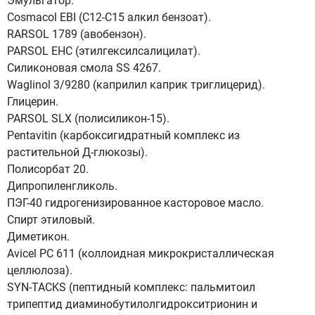
Эмульгатор.
Cosmacol EBI (С12-С15 алкил бензоат).
RARSOL 1789 (авобензон).
PARSOL EHC (этилгексилсалицилат).
Силиконовая смола SS 4267.
Waglinol 3/9280 (каприлил каприк триглицерид).
Глицерин.
PARSOL SLX (полисиликон-15).
Pentavitin (карбоксигидратный комплекс из
растительной Д-глюкозы).
Полисорбат 20.
Дипропиленгликоль.
ПЭГ-40 гидрогенизированное касторовое масло.
Спирт этиловый.
Диметикон.
Avicel PC 611 (коллоидная микрокристаллическая
целлюлоза).
SYN-TACKS (пептидный комплекс: пальмитоил
трипептид диаминобутилолгидрокситрионин и