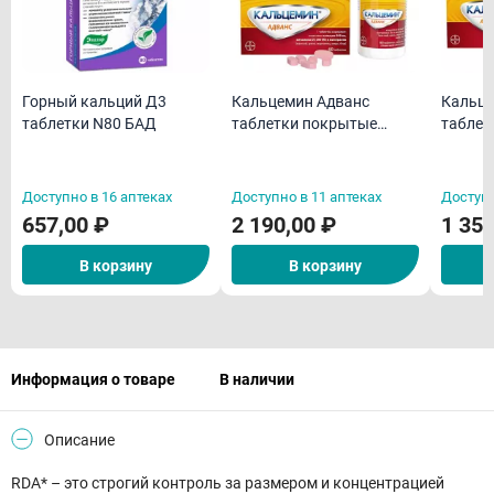
Горный кальций Д3
Кальцемин Адванс
Кальце
таблетки N80 БАД
таблетки покрытые
таблет
пленочной оболочкой
пленоч
N60
N30
Доступно в 16 аптеках
Доступно в 11 аптеках
Доступн
657,00 ₽
2 190,00 ₽
1 350
В корзину
В корзину
Информация о товаре
В наличии
Описание
RDA* – это строгий контроль за размером и концентрацией