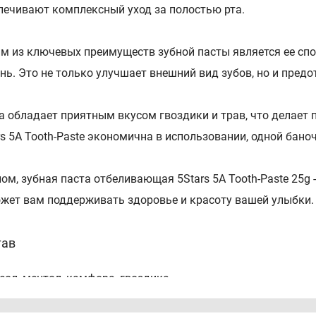
печивают комплексный уход за полостью рта.
м из ключевых преимуществ зубной пасты является ее спо
нь. Это не только улучшает внешний вид зубов, но и пред
а обладает приятным вкусом гвоздики и трав, что делает 
rs 5A Tooth-Paste экономична в использовании, одной бано
лом, зубная паста отбеливающая 5Stars 5A Tooth-Paste 25g
жет вам поддерживать здоровье и красоту вашей улыбки.
тав
еол, ментол, камфора, гвоздика.