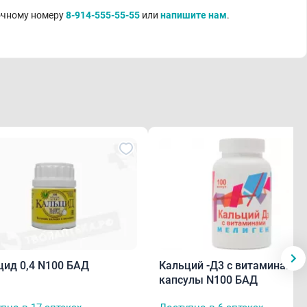
точному номеру
8-914-555-55-55
или
напишите нам
.
цид 0,4 N100 БАД
Кальций -Д3 с витаминами
капсулы N100 БАД