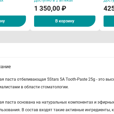
ах
Доступно в 2 аптеках
Досту
1 350,00 ₽
425
ину
В корзину
сание
ая паста отбеливающая 5Stars 5A Tooth-Paste 25g - это в
иалистами в области стоматологии.
ая паста основана на натуральных компонентах и эфирных
льзования. В состав входят такие активные ингредиенты, к