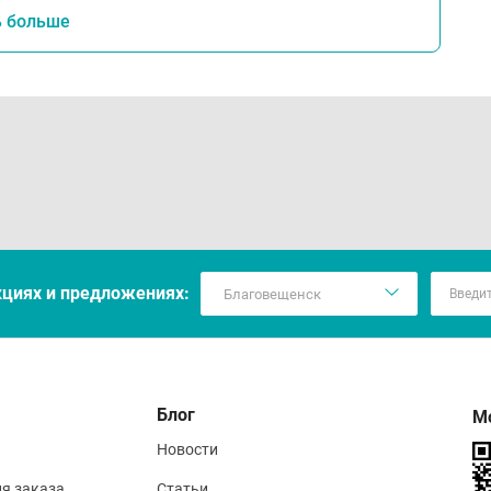
ь больше
кцияx и предложениях:
Блог
М
Новости
ия заказа
Статьи