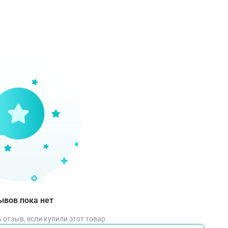
соб применения
ыть крышку и удалить защитную фольгу. Положить мерной
нькую горошину, чистить зубы 2-3 минуты. Прополоскать р
ывов пока нет
 отзыв, если купили этот товар