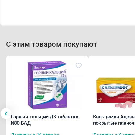
С этим товаром покупают
Горный кальций Д3 таблетки
Кальцемин Адван
N80 БАД
покрытые пленоч
оболочкой N60