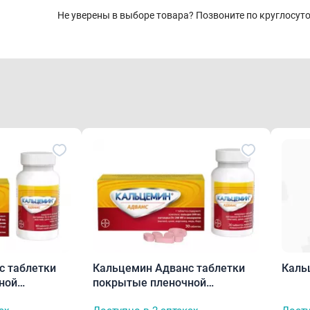
Не уверены в выборе товара? Позвоните по круглосу
с таблетки
Кальцемин Адванс таблетки
Каль
ной
покрытые пленочной
оболочкой N30