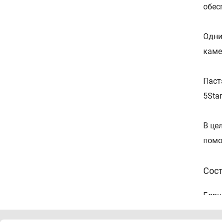
обес
Одни
каме
Паст
5Sta
В це
помо
Сос
Борн