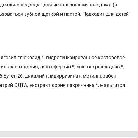
идеально подходит для использования вне дома (в
ьзоваться зубной щеткой и пастой. Подходит для детей
лигозил глюкозид *, гидрогенизированное касторовое
 тиоцианат калия, лактоферрин *, лактопероксидаза *,
6-Бутет-26, дикалий глицирризинат, метилпарабен
натрий ЭДТА, экстракт корня лакричника *, мальтитол
ве дополнительного гигиенического средства при