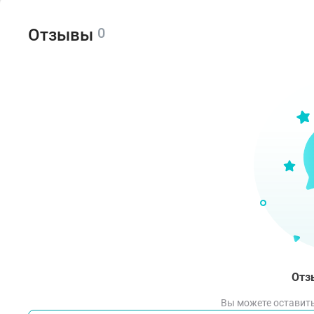
повс
0
Отзывы
Про
Инди
реак
Спо
Неск
спол
повс
Отз
Вы можете оставить