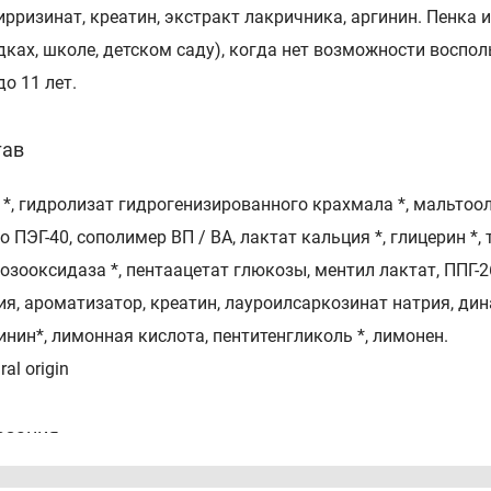
ирризинат, креатин, экстракт лакричника, аргинин. Пенка 
дках, школе, детском саду), когда нет возможности воспол
до 11 лет.
тав
 *, гидролизат гидрогенизированного крахмала *, мальтоо
о ПЭГ-40, сополимер ВП / ВА, лактат кальция *, глицерин *,
озооксидаза *, пентаацетат глюкозы, ментил лактат, ППГ-2
ия, ароматизатор, креатин, лауроилсаркозинат натрия, ди
гинин*, лимонная кислота, пентитенгликоль *, лимонен.
ral origin
азания
 за полостью рта - рекомендовано стоматологами в качест