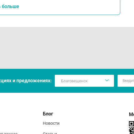
ь больше
кцияx и предложениях:
Блог
М
Новости
ия заказа
Статьи