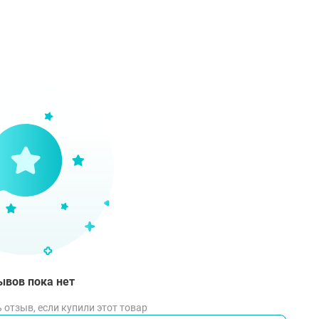
едневном уходе за полостью рта и каждый раз после прие
тивопоказания
видуальная непереносимость компонентов продукта. При 
ций немедленно прекратить использование.
соб применения
олько раз нажмите на дозатор и в течение 20 секунд подерж
аскивая водой. Рекомендовано стоматологами в качестве 
едневном уходе за полостью рта и каждый раз после прие
ывов пока нет
 отзыв, если купили этот товар