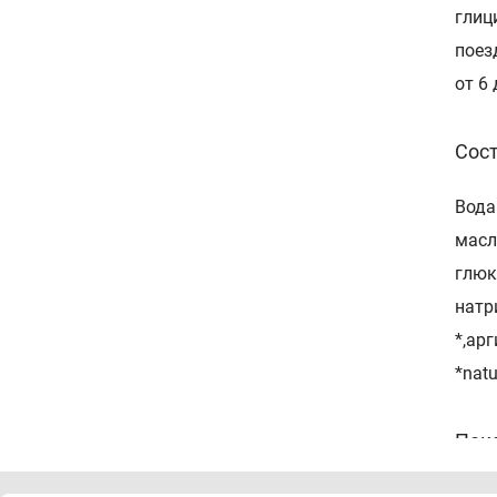
глиц
поез
от 6 
Сос
Вода
масл
глюк
натр
*,ар
*natu
Пок
Уход