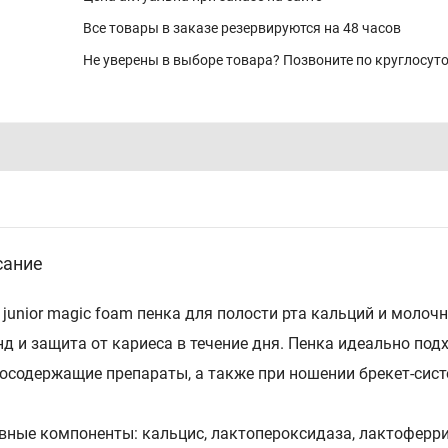
Все товары в заказе резервируются на 48 часов
Не уверены в выборе товара? Позвоните по круглосу
сание
t junior magic foam пенка для полости рта кальций и молоч
нд и защита от кариеса в течение дня. Пенка идеально по
осодержащие препараты, а также при ношении брекет-сист
вные компоненты: кальцис, лактопероксидаза, лактоферри