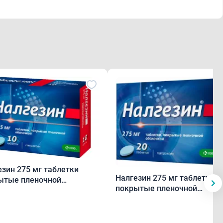
езин 275 мг таблетки
Налгезин 275 мг таблетки
ытые пленочной
покрытые пленочной
очкой N10
оболочкой N20