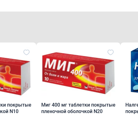
тки покрытые
Миг 400 мг таблетки покрытые
Налг
кой N10
пленочной оболочкой N20
покр
обол