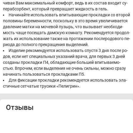
чи­вая Вам мак­си­маль­ный ком­форт, ведь в их со­став вхо­дит су­
пераб­сор­бент, ко­то­рый пре­вра­ща­ет жид­кость в гель.
На­чи­най­те ис­поль­зо­вать впи­ты­ва­ю­щие про­клад­ки со вто­рой
по­ло­ви­ны бе­ре­мен­но­сти, по­сколь­ку в это вре­мя уве­ли­чи­ва­ет­ся
дав­ле­ние мат­ки на мо­че­вой пу­зырь, что вы­зы­ва­ет необ­хо­ди­
мость ча­ще по­се­щать дам­скую ком­на­ту. Ре­ко­мен­ду­ет­ся про­дол­
жать их ис­поль­зо­ва­ние так­же на про­тя­же­нии по­сле­ро­до­во­го пе­
ри­о­да до пол­но­го пре­кра­ще­ния вы­де­ле­ний.
Из­де­лие ре­ко­мен­ду­ет­ся ис­поль­зо­вать спу­стя 3 дня по­сле ро­
дов, ес­ли нет спе­ци­аль­ных ука­за­ний вра­ча, для пер­вых 3 дней
со­зда­ны про­клад­ки П4, об­ла­да­ю­щие боль­шей впи­ты­ва­е­мо­
стью. Впро­чем, ес­ли вы­де­ле­ния не очень силь­ны, мож­но сра­зу
на­чи­нать поль­зо­вать­ся про­клад­ка­ми П5.
Для фик­са­ции про­клад­ки ре­ко­мен­ду­ет­ся ис­поль­зо­вать эла­
стич­ные сет­ча­тые тру­си­ки «Пе­ли­г­рин».
Отзывы