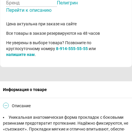
Бренд
Пелигрин
Перейти к описанию
Цена актуальна при заказе на сайте
Все товары в заказе резервируются на 48 часов
Не уверены в выборе товара? Позвоните по
круглосуточному номеру
8-914-555-55-55
или
напишите нам
.
Информация о товаре
Описание
Уни­каль­ная ана­то­ми­че­ская фор­ма про­кла­док с бо­ко­вы­ми
ре­зин­ка­ми предот­вра­тит про­те­ка­ние. На­дёж­но фик­си­ру­ют­ся, не
«съез­жа­ют». Про­клад­ки мяг­кие и от­лич­но впи­ты­ва­ют, обес­пе­