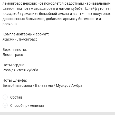
лемонграсс верхних нот покоряется радостным карнавальным
цветочным нотам сердца розы и литсеи кубебы. Шлейф утопает
в сладкой гурманике бензойной смолы и в античных полутонах
драгоценных бальзамов, добавляя аромату богемности и
роскоши.
Комплементарный аромат:
Жасмин Лемонграсс
Верхние ноты:
Лемонграсс
Ноты сердца:
Роза / Литсея кубеба
Ноты шлейфа:
Бензойная смола / Бальзамы / Мускус / Амбра
Состав
Способ применения