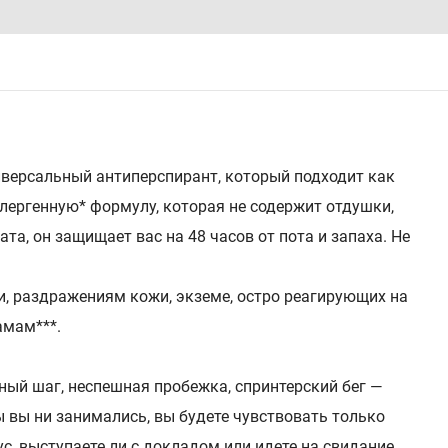
иверсальный антиперспирант, который подходит как
ллергенную* формулу, которая не содержит отдушки,
ата, он защищает вас на 48 часов от пота и запаха. Не
и, раздражениям кожи, экземе, остро реагирующих на
амам***.
ый шаг, неспешная пробежка, спринтерский бег ―
бы вы ни занимались, вы будете чувствовать только
с, выступаете ли с докладом или идете на свидание,