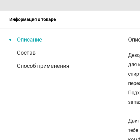
Информация о товаре
Описание
Опи
Состав
Дезо
для 
Способ применения
спир
пере
Подх
запа
Двиг
тебе
комф