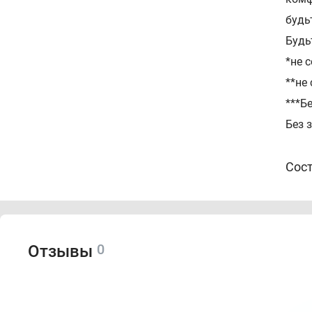
будь
Будь
*не 
**не
***Б
Без 
Сос
Isobu
Propy
0
Отзывы
Спо
Тщат