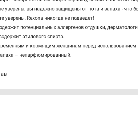
те уверены, вы надежно защищены от пота и запаха - что б
те уверены, Rexona никогда не подведет!
содержит потенциальных аллергенов отдушки, дерматологи
 содержит этилового спирта.
еременным и кормящим женщинам перед использованием р
запаха – непарфюмированный.
тав
tane, Aluminum Chlorohydrate, Propane, Cyclopentasiloxane, PP
lene Carbonate, BHT.
соб применения
ельно встряхните баллон. Распыляйте 2-3 секунды на чист