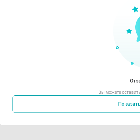
Прек
Прек
Огне
откр
попа
расп
утил
Отз
Вы можете оставить
Показат