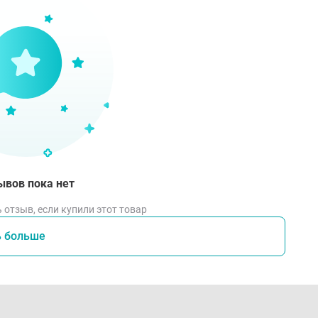
ратите использование при появлении сыпи или раздражени
ратите использование при появлении сыпи или раздражени
опасно! Оберегайте от действия прямых солнечных лучей и
ытого огня и раскаленных предметов. Баллон под давление
дания в глаза. Не вдыхать. Использовать только в хорош
ыления. Не деформировать, не разбирать и не сжигать ба
изировать как бытовой отход.
ывов пока нет
 отзыв, если купили этот товар
ь больше