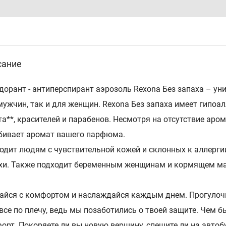
сание
дорант - антиперспирант аэрозоль Rexona Без запаха – ун
мужчин, так и для женщин. Rexona Без запаха имеет гипоа
та**, красителей и парабенов. Несмотря на отсутствие аром
бивает аромат вашего парфюма.
одит людям с чувствительной кожей и склонных к аллерги
хи. Также подходит беременным женщинам и кормящем м
айся с комфортом и наслаждайся каждым днем. Прогулочн
 все по плечу, ведь мы позаботились о твоей защите. Чем 
орт. Покоряете ли вы новую вершину, спешите ли на автобу