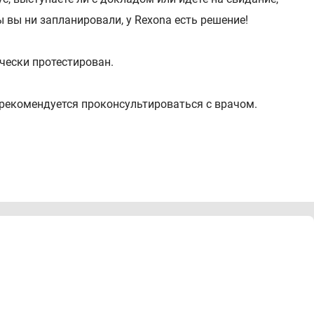
ы вы ни запланировали, у Rexona есть решение!
чески протестирован.
екомендуется проконсультироваться с врачом.
G-14 Butyl Ether, Butane, Disteardimonium Hectorite,
ую и сухую кожу подмышек с расстояния 15 см от тела.