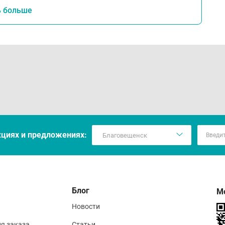
ь больше
кцияx и предложениях:
Блог
М
Новости
ия заказа
Статьи