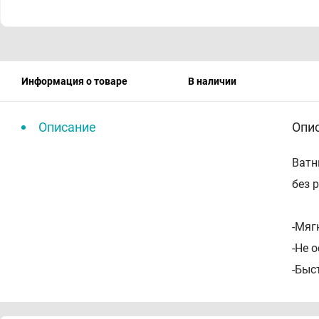
Информация о товаре
В наличии
Описание
Опи
Ватн
без 
-Мяг
-Не 
-Быс