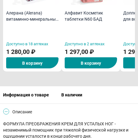
Алерана (Alerana)
Алфавит Косметик
Доппел
витаминно-минеральный
таблетки N60 БАД
для во
комплекс "День и Ночь"
капсу
таблетки N60 БАД
Доступно в 18 аптеках
Доступно в 2 аптеках
Доступн
1 280,00 ₽
1 297,00 ₽
1 299
В корзину
В корзину
Информация о товаре
В наличии
Описание
ФОРМУЛА ПРЕОБРАЖЕНИЯ КРЕМ ДЛЯ УСТАЛЫХ НОГ -
незаменимый помощник при тяжелой физической нагрузке и
ощущении усталости в конце рабочего дня.