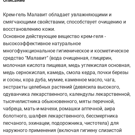
Описание
Крем-гель Малавит обладает увлажняющими и
смягчающими свойствами, способствует очищению и
восстановлению кожи.
Основное действующее вещество крем-геля -
высокоэффективное натуральное
многофункциональное гигиеническое и косметическое
средство "Малавит" (вода очищенная, глицерин,
молочная кислота пищевая, медь углекислая основная,
медь сернокислая, камедь, смола кедра, почки березы
и сосны, кора дуба, мумие, каменное масло, чага,
экстракты целебных растений (девясила высокого,
одуванчика лекарственного, календулы лекарственной,
тысячелистника обыкновенного, мяты перечной,
чабреца, мать-и-мачехи, ромашки аптечной, аира
болотного, шалфея лекарственного, бессмертника
песчаного, эхинацеи, подорожника, чистотела) для
наружного применения (включая гигиену слизистой