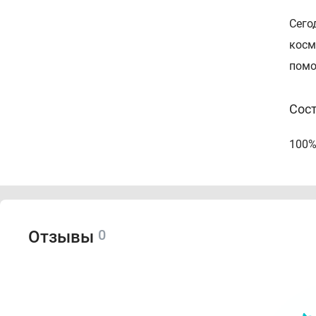
Сего
косм
помо
Сос
100%
Спо
Аром
0
Отзывы