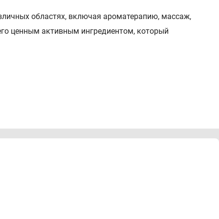
зличных областях, включая ароматерапию, массаж,
 его ценным активным ингредиентом, который
сметика, массаж, компресс.