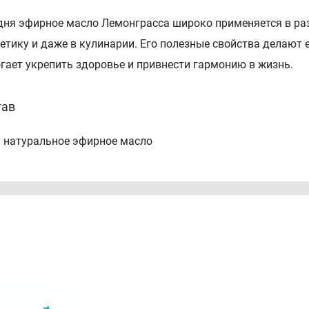
дня эфирное масло Лемонграсса широко применяется в ра
етику и даже в кулинарии. Его полезные свойства делают
гает укрепить здоровье и привнести гармонию в жизнь.
тав
 натуральное эфирное масло
соб применения
атерапия, ультразвуковой аромадиффузор, баня, ванна, ко