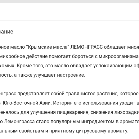
сание
ное масло “Крымские масла” ЛЕМОНГРАСС обладает множес
микробное действие помогает бороться с микроорганизма
комых. Кроме того, это масло обладает успокаивающим эф
лость, а также улучшает настроение.
нграсс представляет собой травянистое растение, которо
н Юго-Восточной Азии. История его использования уходит в
енялось для улучшения пищеварения, снижения лихорадки и
о Лемонграсса стало популярным ингредиентом в аромате
альным свойствам и приятному цитрусовому аромату.