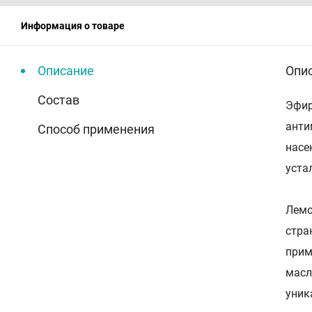
Информация о товаре
Описание
Опи
Состав
Эфир
анти
Способ применения
насе
уста
Лемо
стра
прим
масл
уник