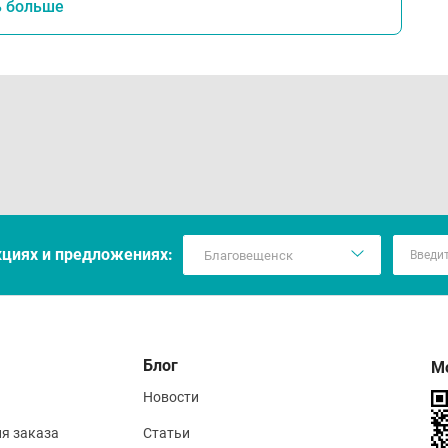
ь больше
кцияx и предложениях:
Блог
М
Новости
ия заказа
Статьи