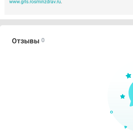
www.grls.rosminzdrav.ru
.
0
Отзывы