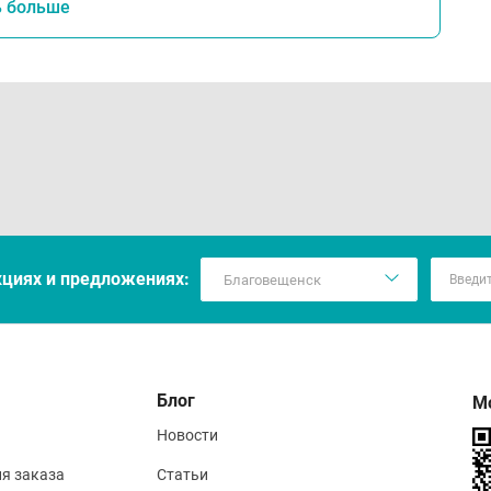
ь больше
кцияx и предложениях:
Блог
М
Новости
ия заказа
Статьи