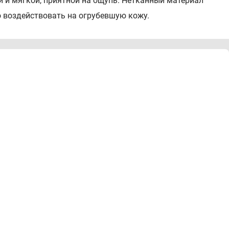
и мягкой, приятной на ощупь. Нетканный материал
о воздействовать на огрубевшую кожу.