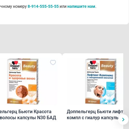
точному номеру
8-914-555-55-55
или
напишите нам
.
ельгерц Бьюти Красота
Доппельгерц Бьюти лифт
 волосы капсулы N30 БАД
компл с гиалур капсулы N3
БАД