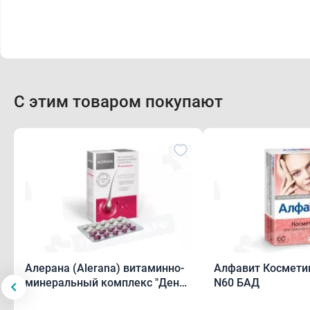
С этим товаром покупают
Алерана (Alerana) витаминно-
Алфавит Космети
минеральный комплекс "День
N60 БАД
и Ночь" таблетки N60 БАД