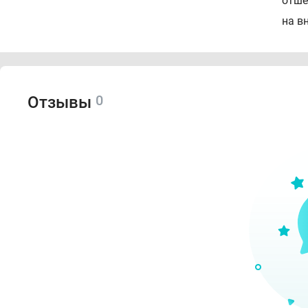
отше
на в
0
Отзывы