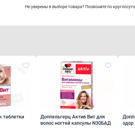
Не уверены в выборе товара? Позвоните по круглосу
к таблетки
Доппельгерц Актив Вит для
Допп
волос ногтей капсулы N30БАД
здор