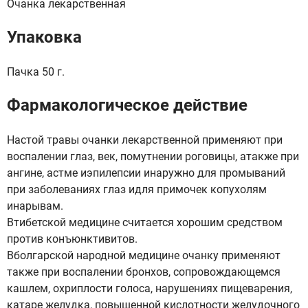
Очанка лекарственная
Упаковка
Пачка 50 г.
Фармакологическое действие
Настой травы очанки лекарственной применяют при
воспалении глаз, век, помутнении роговицы, атакже при
ангине, acтме иэпилепсии инаружно для промываний
при заболеваниях глаз идля примочек копухолям
инарывам.
Втибетской медицине считается хорошим средством
против конъюнктивитов.
Вболгарской народной медицине очанку применяют
также при воспалении бронхов, сопровождающемся
кашлем, охриплости голоса, нарушениях пищеварения,
катаре желудка, повышенной кислотности желудочного