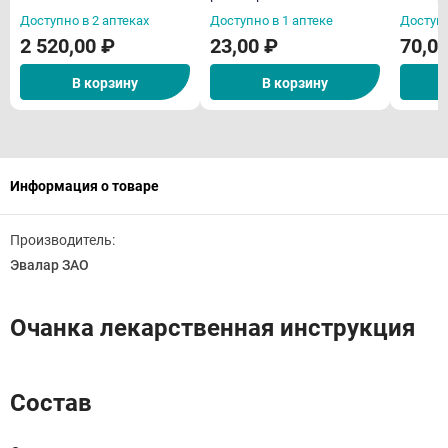
(дезинфицирующее ср-
примен
Доступно в 2 аптеках
Доступно в 1 аптеке
Доступн
во)
дезин
2 520,00 ₽
23,00 ₽
70,0
средст
В корзину
В корзину
Информация о товаре
Производитель:
Эвалар ЗАО
Очанка лекарственная инструкция
Состав