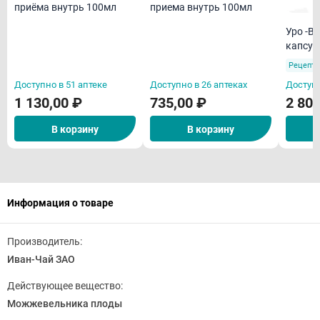
приёма внутрь 100мл
приема внутрь 100мл
Уро -В
капсул
Рецепту
Доступно в 51 аптеке
Доступно в 26 аптеках
Доступн
1 130,00 ₽
735,00 ₽
2 800
В корзину
В корзину
Информация о товаре
Производитель:
Иван-Чай ЗАО
Действующее вещество:
Можжевельника плоды