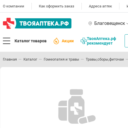
О компании
Как оформить заказ
Адреса аптек
Благовещенск
ТвояАптека.рф
Каталог товаров
Акции
рекомендует
Главная
Каталог
Гомеопатия и травы
Травы,сборы,фиточаи