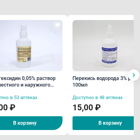
гексидин 0,05% раствор
Перекись водорода 3% раст
местного и наружного
100мл
енения 100мл п/эт
пно в 53 аптеках
Доступно в 48 аптеках
00 ₽
15,00 ₽
В корзину
В корзину