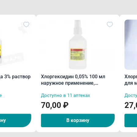
а 3% раствор
Хлоргексидин 0,05% 100 мл
Хлор
наружное применение,
для 
дезинфицирующее средство
прим
е
Доступно в 11 аптеках
Досту
70,00 ₽
27,
ину
В корзину