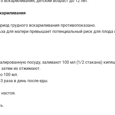
о вскармливания, детский возраст до 12 лет.
скармливания
ериод грудного вскармливания противопоказано.
за для матери превышает потенциальный риск для плода и
эмалированную посуду, заливают 100 мл (1/2 стакана) кип
, затем их отжимают.
о 100 мл.
3 раза в день после еды.
 настоя.
ь.