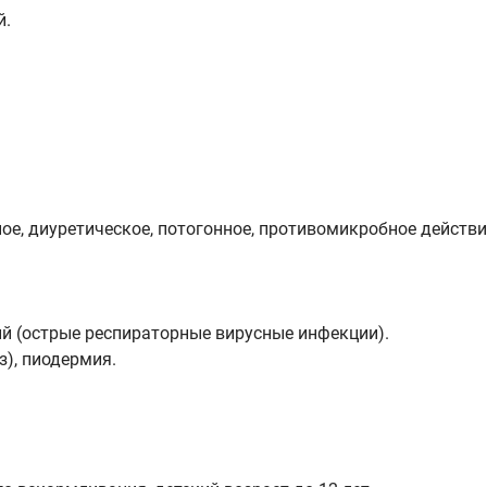
й.
е, диуретическое, потогонное, противомикробное действи
й (острые респираторные вирусные инфекции).
), пиодермия.