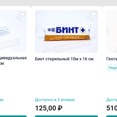
Бинт стерильный 10м х 16 см
Гент
0 см
Реце
ах
Доступно в 3 аптеках
Досту
125,00 ₽
510