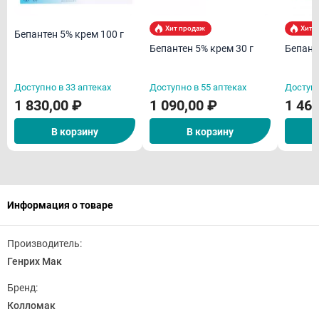
Хит продаж
Хит 
Бепантен 5% крем 100 г
Бепантен 5% крем 30 г
Бепант
Доступно в 33 аптеках
Доступно в 55 аптеках
Доступн
1 830,00 ₽
1 090,00 ₽
1 468
В корзину
В корзину
Информация о товаре
Производитель:
Генрих Мак
Бренд:
Колломак