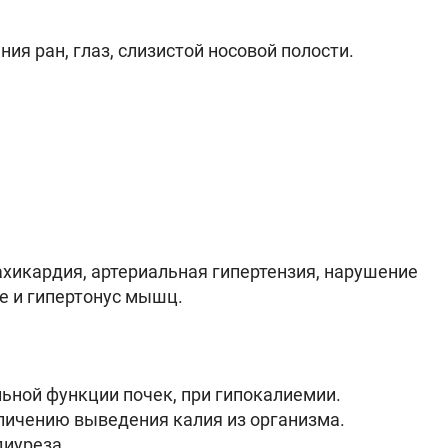
ия ран, глаз, слизистой носовой полости.
тахикардия, артериальная гипертензия, нарушение
ие и гипертонус мышц.
ной функции почек, при гипокалиемии.
еличению выведения калия из организма.
диуреза.