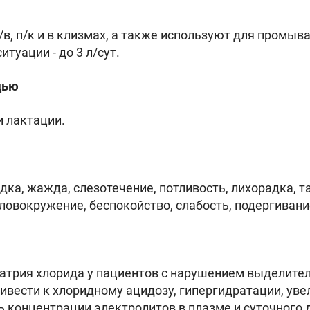
в, п/к и в клизмах, а также используют для промыван
туации - до 3 л/сут.
дью
и лактации.
дка, жажда, слезотечение, потливость, лихорадка, 
оловокружение, беспокойство, слабость, подергиван
трия хлорида у пациентов с нарушением выделитель
ивести к хлоридному ацидозу, гипергидратации, ув
 концентрации электролитов в плазме и суточного 