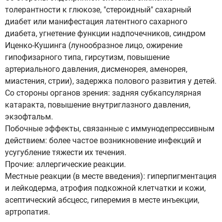
толерантности к глюкозе, "стероидный" сахарный
диабет или манифестация латентного сахарного
диабета, угнетение функции надпочечников, синдром
Иценко-Кушинга (лунообразное лицо, ожирение
гипофизарного типа, гирсутизм, повышение
артериального давления, дисменорея, аменорея,
миастения, стрии), задержка полового развития у детей.
Со стороны органов зрения: задняя субкапсулярная
катаракта, повышение внутриглазного давления,
экзофтальм.
Побочные эффекты, связанные с иммунодепрессивным
действием: более частое возникновение инфекций и
усугубление тяжести их течения.
Прочие: аллергические реакции.
Местные реакции (в месте введения): гиперпигментация
и лейкодерма, атрофия подкожной клетчатки и кожи,
асептический абсцесс, гиперемия в месте инъекции,
артропатия.