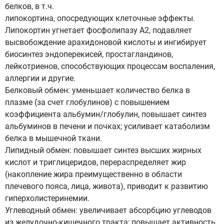
белков, в т.ч.
липокортина, опосредующих клеточные эффекты.
Липокортин угнетает фосфолипазу А2, подавляет
высвобождение арахидоновой кислоты и ингибирует
биосинтез эндоперекисей, простагландинов,
лейкотриенов, способствующих процессам воспаления,
аллергии и другие.
Белковый обмен: уменьшает количество белка в
плазме (за счет глобулинов) с повышением
коэффициента альбумин/глобулин, повышает синтез
альбуминов в печени и почках; усиливает катаболизм
белка в мышечной ткани.
Липидный обмен: повышает синтез высших жирных
кислот и триглицеридов, перераспределяет жир
(накопление жира преимущественно в области
плечевого пояса, лица, живота), приводит к развитию
гиперхолистеринемии.
Углеводный обмен: увеличивает абсорбцию углеводов
из желудочно-кишечного тракта; повышает активность