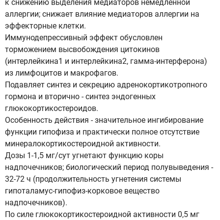
к снижению выделения медиаторов немедленной
аллергии; снижает влияние медиаторов аллергии на
эффекторные клетки.
Иммунодепрессивный эффект обусловлен
торможением высвобождения цитокинов
(интерлейкина1 и интерлейкина2, гамма-интерферона)
из лимфоцитов и макрофагов.
Подавляет синтез и секрецию адренокортикотропного
гормона и вторично - синтез эндогенных
глюкокортикостероидов.
Особенность действия - значительное ингибирование
функции гипофиза и практически полное отсутствие
минералокортикостероидной активности.
Дозы 1-1,5 мг/сут угнетают функцию коры
надпочечников; биологический период полувыведения -
32-72 ч (продолжительность угнетения системы
гипоталамус-гипофиз-корковое вещество
надпочечников).
По силе глюкокортикостероидной активности 0,5 мг