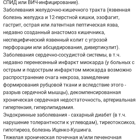
СПИД или ВИЧ-инфицирование).
Заболевания желудочно-кишечного тракта (язвенная
болезнь желудка и 12-перстной кишки, эзофагит,
гастрит, острая или латентная пептическая язва,
недавно созданный анастомоз кишечника,
неспецифический язвенный колит с угрозой
перфорации или абсцедирования, дивертикулит).
Заболевания сердечно-сосудистой системы, в т.ч.
недавно перенесенный инфаркт миокарда (у больных с
острым и подострым инфарктом миокарда возможно
распространение очага некроза, замедление
формирования рубцовой ткани и вследствие этого -
разрыв сердечной мышцы), декомпенсированная
хроническая сердечная недостаточность, артериальная
гипертензия, гиперлипидемия.
Эндокринные заболевания - сахарный диабет (в т.ч.
нарушение толерантности к углеводам), тиреотоксикоз,
гипотиреоз, болезнь Иценко-Кушинга.
Тяжелая хроническая почечная и/или печеночная