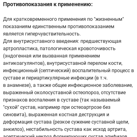
Противопоказания к применению:
Для кратковременного применения по "жизненным"
показаниям единственным противопоказанием
является гиперчувствительность.
Для внутрисуставного введения: предшествующая
артропластика, патологическая кровоточивость
(эндогенная или вызванная применением
антикоагулянтов), внутрисуставной перелом кости,
инфекционный (септический) воспалительный процесс в
суставе и периартикулярные инфекции (в т.ч.
в анамнезе), а также общее инфекционное заболевание,
выраженный околосуставной остеопороз, отсутствие
признаков воспаления в суставе (так называемый
"сухой" сустав, например при остеоартрозе без
синовита), выраженная костная деструкция и
деформация сустава (резкое сужение суставной щели,
анкилоз), нестабильность сустава как исход артрита,
асептический некроз формирующих сустав эпифизов