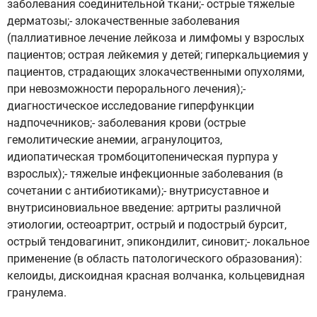
заболевания соединительной ткани;- острые тяжелые
дерматозы;- злокачественные заболевания
(паллиативное лечение лейкоза и лимфомы у взрослых
пациентов; острая лейкемия у детей; гиперкальциемия у
пациентов, страдающих злокачественными опухолями,
при невозможности перорального лечения);-
диагностическое исследование гиперфункции
надпочечников;- заболевания крови (острые
гемолитические анемии, агранулоцитоз,
идиопатическая тромбоцитопеническая пурпура у
взрослых);- тяжелые инфекционные заболевания (в
сочетании с антибиотиками);- внутрисуставное и
внутрисиновиальное введение: артриты различной
этиологии, остеоартрит, острый и подострый бурсит,
острый тендовагинит, эпикондилит, синовит;- локальное
применение (в область патологического образования):
келоиды, дискоидная красная волчанка, кольцевидная
гранулема.