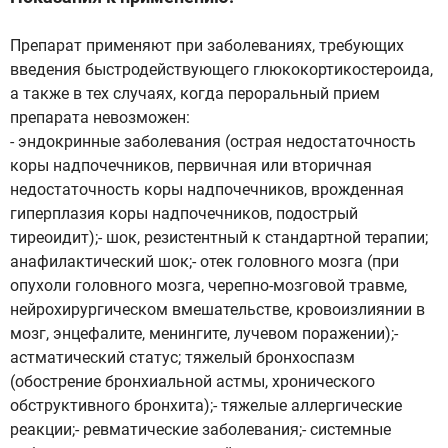
Препарат применяют при заболеваниях, требующих
введения быстродействующего глюкокортикостероида,
а также в тех случаях, когда пероральный прием
препарата невозможен:
- эндокринные заболевания (острая недостаточность
коры надпочечников, первичная или вторичная
недостаточность коры надпочечников, врожденная
гиперплазия коры надпочечников, подострый
тиреоидит);- шок, резистентный к стандартной терапии;
анафилактический шок;- отек головного мозга (при
опухоли головного мозга, черепно-мозговой травме,
нейрохирургическом вмешательстве, кровоизлиянии в
мозг, энцефалите, менингите, лучевом поражении);-
астматический статус; тяжелый бронхоспазм
(обострение бронхиальной астмы, хронического
обструктивного бронхита);- тяжелые аллергические
реакции;- ревматические заболевания;- системные