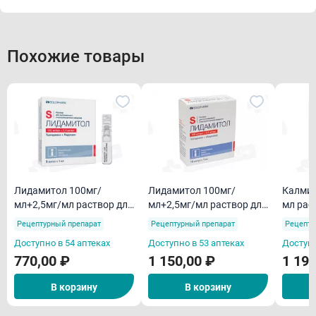
Похожие товары
Лидамитол 100мг/
Лидамитол 100мг/
Калмир
мл+2,5мг/мл раствор для
мл+2,5мг/мл раствор для
мл рас
внутримышечного
внутримышечного
внутр
Рецептурный препарат
Рецептурный препарат
Рецепту
введения 1мл N5
введения 1 мл N10
введен
Доступно в 54 аптеках
Доступно в 53 аптеках
Доступн
770,00 ₽
1 150,00 ₽
1 190
В корзину
В корзину