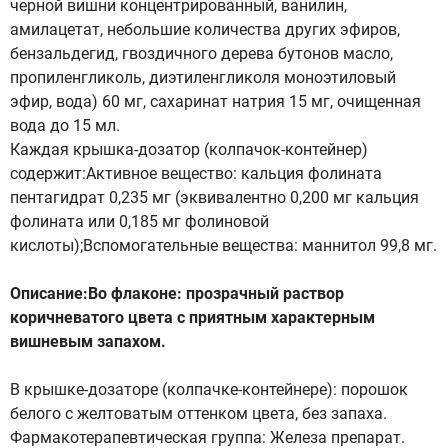
черной вишни концентрированный, ванилин,
амилацетат, небольшие количества других эфиров,
бензальдегид, гвоздичного дерева бутонов масло,
пропиленгликоль, диэтиленгликоля моноэтиловый
эфир, вода) 60 мг, сахаринат натрия 15 мг, очищенная
вода до 15 мл.
Каждая крышка-дозатор (колпачок-контейнер)
содержит:Активное вещество: кальция фолината
пентагидрат 0,235 мг (эквивалентно 0,200 мг кальция
фолината или 0,185 мг фолиновой
кислоты);Вспомогательные вещества: маннитол 99,8 мг.
Описание:Во флаконе: прозрачный раствор
коричневатого цвета с приятным характерным
вишневым запахом.
В крышке-дозаторе (колпачке-контейнере): порошок
белого с желтоватым оттенком цвета, без запаха.
Фармакотерапевтическая группа: Железа препарат.