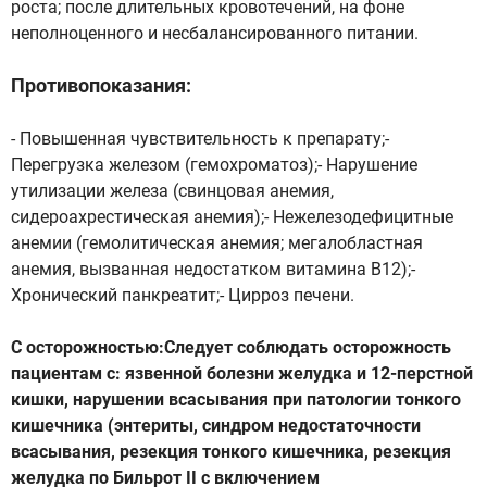
роста; после длительных кровотечений, на фоне
неполноценного и несбалансированного питании.
Противопоказания:
- Повышенная чувствительность к препарату;-
Перегрузка железом (гемохроматоз);- Нарушение
утилизации железа (свинцовая анемия,
сидероахрестическая анемия);- Нежелезодефицитные
анемии (гемолитическая анемия; мегалобластная
анемия, вызванная недостатком витамина В12);-
Хронический панкреатит;- Цирроз печени.
С осторожностью:Следует соблюдать осторожность
пациентам с: язвенной болезни желудка и 12-перстной
кишки, нарушении всасывания при патологии тонкого
кишечника (энтериты, синдром недостаточности
всасывания, резекция тонкого кишечника, резекция
желудка по Бильрот II с включением