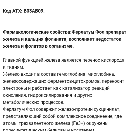
Код АТХ: B03AB09.
Фармакологические свойства:Ферлатум Фол препарат
железа и кальция фолината, восполняет недостаток
железа и фолатов в организме.
Главной функцией железа является перенос кислорода
к тканям.
Железо входит в состав гемоглобина, миоглобина,
железосодержащих ферментов-цитохромов, переносит
электроны и работает как катализатор реакций
окисления, гидроксилирования и других
метаболических процессов.
Ферлатум Фол содержит железо-протеин сукцинилат,
представляющий собой комплексное соединение, где
атомы трехвалентного железа (Fe3+) окружены
полусинтетическим белковым носителем,