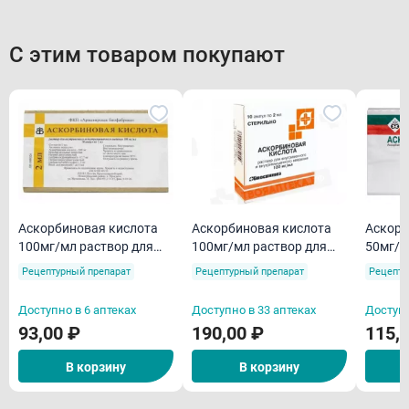
С этим товаром покупают
Аскорбиновая кислота
Аскорбиновая кислота
Аскорб
100мг/мл раствор для
100мг/мл раствор для
50мг/м
внутривенного и
внутривенного и
внутри
Рецептурный препарат
Рецептурный препарат
Рецепту
внутримышечного
внутримышечного
внутр
введения 2мл ампулы
введения 2мл ампулы
введен
Доступно в 6 аптеках
Доступно в 33 аптеках
Доступн
N10
N10
93,00 ₽
190,00 ₽
115,
В корзину
В корзину