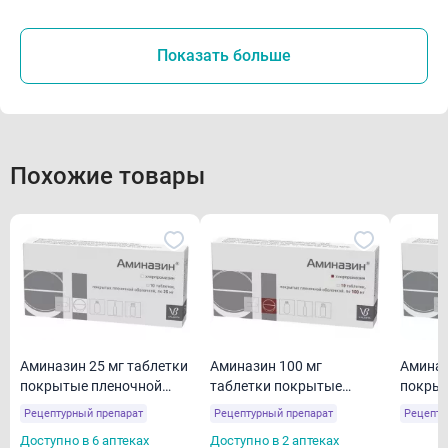
Показать больше
Похожие товары
Аминазин 25 мг таблетки
Аминазин 100 мг
Аминаз
покрытые пленочной
таблетки покрытые
покрыт
оболочкой N10
пленочной оболочкой
оболоч
Рецептурный препарат
Рецептурный препарат
Рецепту
N10
Доступно в 6 аптеках
Доступно в 2 аптеках