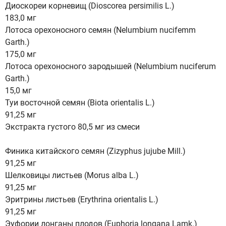
Диоскореи корневищ (Dioscorea persimilis L.)
183,0 мг
Лотоса орехоносного семян (Nelumbium nucifemm
Garth.)
175,0 мг
Лотоса орехоносного зародышей (Nelumbium nuciferum
Garth.)
15,0 мг
Туи восточной семян (Biota orientalis L.)
91,25 мг
Экстракта густого 80,5 мг из смеси
Финика китайского семян (Zizyphus jujube Mill.)
91,25 мг
Шелковицы листьев (Morus alba L.)
91,25 мг
Эритрины листьев (Erythrina orientalis L.)
91,25 мг
Эуфории лонганы плодов (Euphoria longana Lamk.)