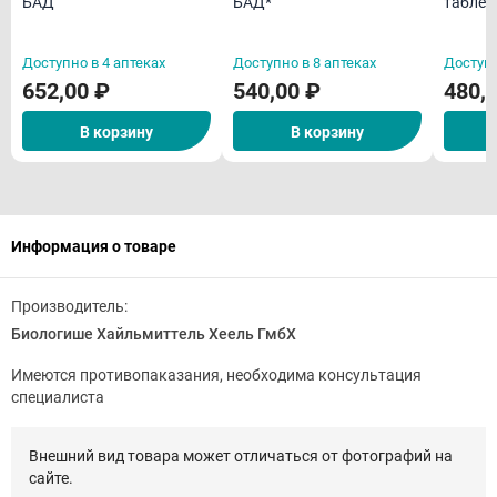
БАД
БАД*
таблет
Доступно в 4 аптеках
Доступно в 8 аптеках
Доступн
652,00 ₽
540,00 ₽
480,
В корзину
В корзину
Информация о товаре
Производитель:
Биологише Хайльмиттель Хеель ГмбХ
Имеются противопаказания, необходима консультация
специалиста
Внешний вид товара может отличаться от фотографий на
сайте.