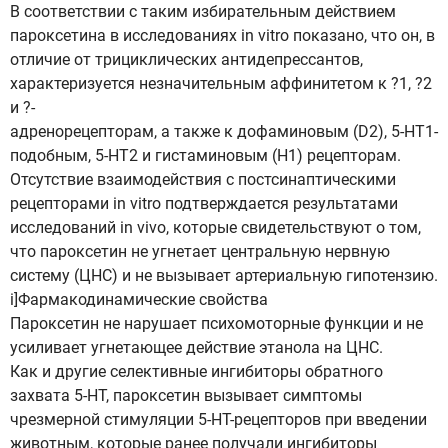
В соответствии с таким избирательным действием
пароксетина в исследованиях in vitro показано, что он, в
отличие от трициклических антидепрессантов,
характеризуется незначительным аффинитетом к ?1, ?2
и ?-
адренорецепторам, а также к дофаминовым (D2), 5-НТ1-
подобным, 5-НТ2 и гистаминовым (Н1) рецепторам.
Отсутствие взаимодействия с постсинаптическими
рецепторами in vitro подтверждается результатами
исследований in vivo, которые свидетельствуют о том,
что пароксетин не угнетает центральную нервную
систему (ЦНС) и не вызывает артериальную гипотензию.
i]Фармакодинамические свойства
Пароксетин не нарушает психомоторные функции и не
усиливает угнетающее действие этанола на ЦНС.
Как и другие селективные ингибиторы обратного
захвата 5-НТ, пароксетин вызывает симптомы
чрезмерной стимуляции 5-НТ-рецепторов при введении
животным, которые ранее получали ингибиторы