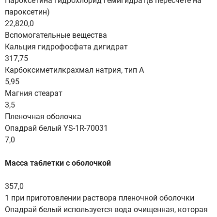
Пароксетина гидрохлорид гемигидрат(в пересчете на
пароксетин)
22,820,0
Вспомогательные вещества
Кальция гидрофосфата дигидрат
317,75
Карбоксиметилкрахмал натрия, тип А
5,95
Магния стеарат
3,5
Пленочная оболочка
Опадрай белый YS-1R-70031
7,0
Масса таблетки с оболочкой
357,0
1 при приготовлении раствора пленочной оболочки
Опадрай белый используется вода очищенная, которая