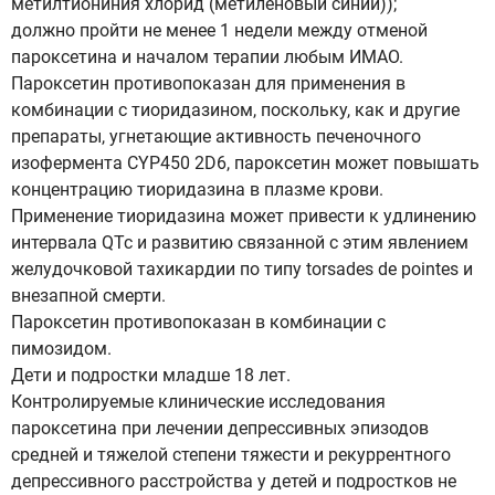
метилтиониния хлорид (метиленовый синий));
должно пройти не менее 1 недели между отменой
пароксетина и началом терапии любым ИМАО.
Пароксетин противопоказан для применения в
комбинации с тиоридазином, поскольку, как и другие
препараты, угнетающие активность печеночного
изофермента CYP450 2D6, пароксетин может повышать
концентрацию тиоридазина в плазме крови.
Применение тиоридазина может привести к удлинению
интервала QTc и развитию связанной с этим явлением
желудочковой тахикардии по типу torsades de pointes и
внезапной смерти.
Пароксетин противопоказан в комбинации с
пимозидом.
Дети и подростки младше 18 лет.
Контролируемые клинические исследования
пароксетина при лечении депрессивных эпизодов
средней и тяжелой степени тяжести и рекуррентного
депрессивного расстройства у детей и подростков не