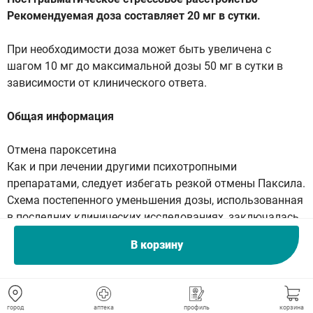
Рекомендуемая доза составляет 20 мг в сутки.
При необходимости доза может быть увеличена с
шагом 10 мг до максимальной дозы 50 мг в сутки в
зависимости от клинического ответа.
Общая информация
Отмена пароксетина
Как и при лечении другими психотропными
препаратами, следует избегать резкой отмены Паксила.
Схема постепенного уменьшения дозы, использованная
в последних клинических исследованиях, заключалась
в снижении суточной дозы на 10 мг в неделю.
В корзину
После достижения дозы 20 мг в сутки пациенты
продолжали принимать эту дозу в течение 1 недели, и
лишь после этого препарат отменяли полностью.
Если симптомы отмены развиваются во время
город
аптека
профиль
корзина