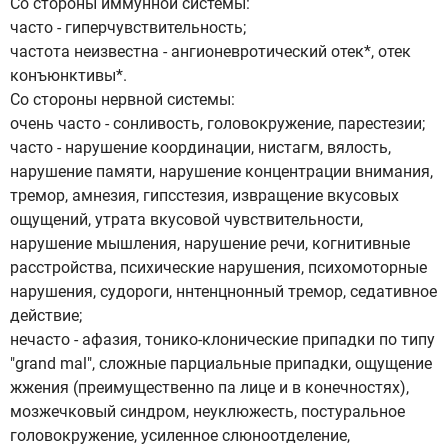
Со стороны иммунной системы:
часто - гиперчувствительность;
частота неизвестна - ангионевротический отек*, отек
конъюнктивы*.
Со стороны нервной системы:
очень часто - сонливость, головокружение, парестезии;
часто - нарушение координации, нистагм, вялость,
нарушение памяти, нарушение концентрации внимания,
тремор, амнезия, гипсстезия, извращение вкусовых
ощущений, утрата вкусовой чувствительности,
нарушение мышления, нарушение речи, когнитивные
расстройства, психические нарушения, психомоторные
нарушения, судороги, ннтенцнонный тремор, седативное
действие;
нечасто - афазия, тонико-клонические припадки по типу
"grand mal", сложные парциальные припадки, ощущение
жжения (преимущественно па лице и в конечностях),
мозжечковый синдром, неуклюжесть, постуральное
головокружение, усиленное слюноотделение,