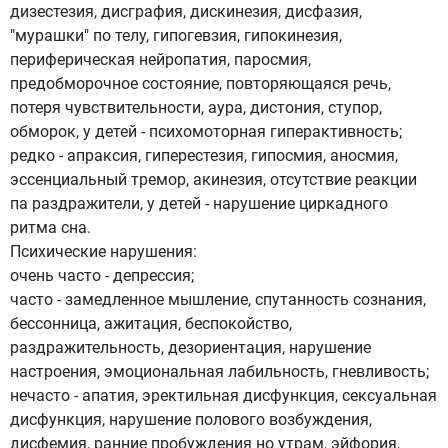
дизестезия, дисграфия, дискинезия, дисфазия,
"мурашки" по телу, гипогевзия, гипокинезия,
периферическая нейропатия, паросмия,
предобморочное состояние, повторяющаяся речь,
потеря чувствительности, аура, дистония, ступор,
обморок, у детей - психомоторная гиперактивность;
редко - апраксия, гиперестезия, гипосмия, аносмия,
эссенциальный тремор, акинезия, отсутствие реакции
па раздражители, у детей - нарушение циркадного
ритма сна.
Психические нарушения:
очень часто - депрессия;
часто - замедленное мышление, спутанность сознания,
бессонница, ажитация, беспокойство,
раздражительность, дезориентация, нарушение
настроения, эмоциональная лабильность, гневливость;
нечасто - апатия, эректильная дисфункция, сексуальная
дисфункция, нарушение полового возбуждения,
дисфемия, ранние пробуждения но утрам, эйфория,