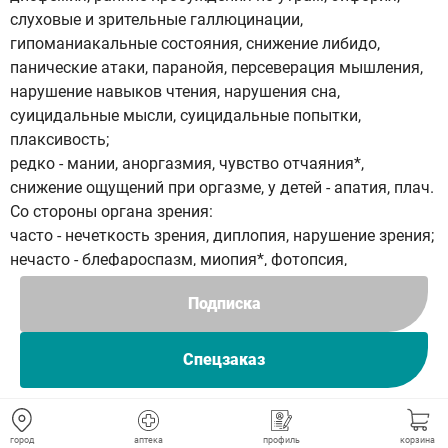
слуховые и зрительные галлюцинации,
гипоманиакальные состояния, снижение либидо,
панические атаки, паранойя, персеверация мышления,
нарушение навыков чтения, нарушения сна,
суицидальные мысли, суицидальные попытки,
плаксивость;
редко - мании, аноргазмия, чувство отчаяния*,
снижение ощущений при оргазме, у детей - апатия, плач.
Со стороны органа зрения:
часто - нечеткость зрения, диплопия, нарушение зрения;
нечасто - блефароспазм, миопия*, фотопсия,
пресбиопия, скотома, уменьшение остроты зрения,
Подписка
повышенное слезотечение, мидриаз, светобоязнь,
ощущение инородного тела в глазу*, сухость глаз*;
редко - нарушение аккомодации, глаукома, амблиопия,
Спецзаказ
отек век*, мерцательная скотома, зрительные агнозии,
односторонняя слепота, преходящая слепота, ночная
слепота;
город
аптека
профиль
корзина