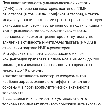
Повышает активность у-аминомасляной кислоты
(ГАМК) в отношении некоторых подтипов ГЛМК-
рецспторов (в том числе ГАМК[А]-рецепторов), а также
модулирует активность самих рецепторов; препятствует
активации каинатом чувствительности подтипа каинат/
АМПК (а-амино-3-гидрокси-5-метилизоксазол-4-
пропионовая кислота) - рецепторов к глутамату, не
влияет на активность N-метил-О-аспартата (NMDA) в
отношении подтипа NMDA-рецепторов.
Эти эффекты являются дозозависимыми при
концентрации препарата в плазме от 1 мкмоль до 200
мкмоль, с минимальной активностью в пределах от 1
мкмоль до 10 мкмоль.
Угнетает активность некоторых изоферментов
карбоангидразы, однако этот эффект не является
основным в противоэпилептической активности
топирамата.
В исследованиях на животных установлено, что
топирамат обладает противосудорожной активностью