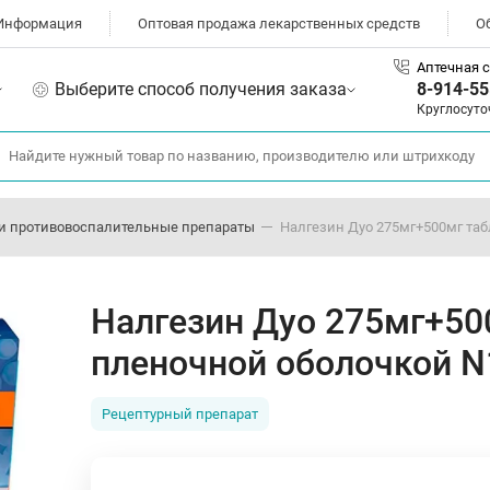
Информация
Оптовая продажа лекарственных средств
О
Аптечная с
Выберите способ получения заказа
8-914-55
Круглосуто
и противовоспалительные препараты
Налгезин Дуо 275мг+500мг та
Налгезин Дуо 275мг+50
пленочной оболочкой N
Рецептурный препарат