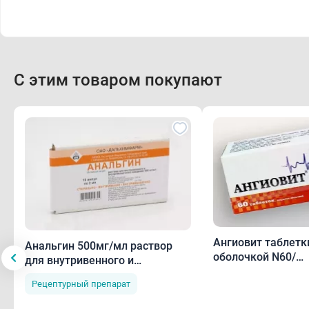
С этим товаром покупают
Ангиовит таблет
Анальгин 500мг/мл раствор
оболочкой N60/
для внутривенного и
Алтайвитамины
внутримышечного введения
Рецептурный препарат
2мл амп N10