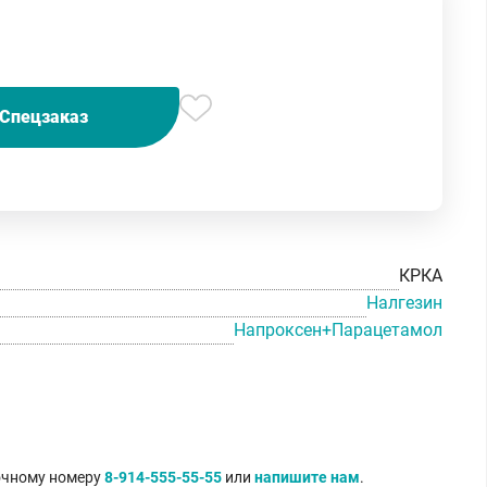
Спецзаказ
КРКА
Налгезин
Напроксен+Парацетамол
точному номеру
8-914-555-55-55
или
напишите нам
.