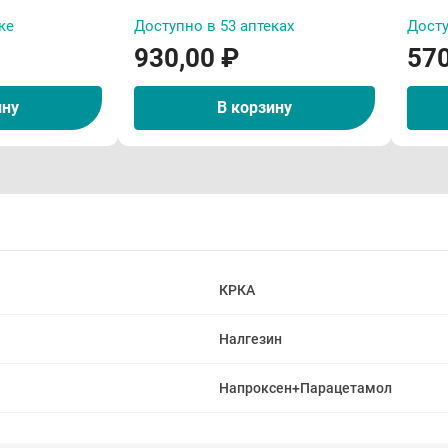
ке
Доступно в 53 аптеках
Досту
930,00 ₽
570
ину
В корзину
КРКА
Налгезин
Напроксен+Парацетамол