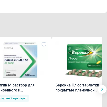
лгин М раствор для
Берокка Плюс таблетки
ривенного и
покрытые пленочной
римышечного введения
оболочкой N30
птурный препарат
ампулы N5