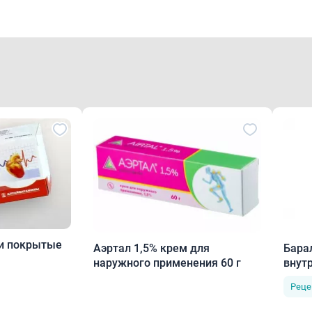
ки покрытые
Аэртал 1,5% крем для
Бара
наружного применения 60 г
внут
внут
Реце
5мл 