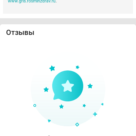
www.grls.rosminzdrav.ru
.
Отзывы