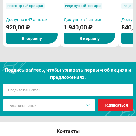
Рецептурный препарат
Рецептурный препарат
Рецепту
Доступно в 47 аптеках
Доступно в 1 аптеке
Доступн
920,00 ₽
1 940,00 ₽
840,
В корзину
В корзину
Подписывайтесь, чтобы узнавать первым об акцияx и
предложениях:
Подписаться
Контакты